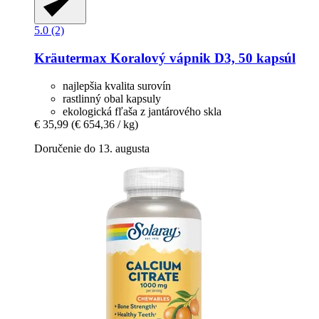
5.0 (2)
Kräutermax
Koralový vápnik D3, 50 kapsúl
najlepšia kvalita surovín
rastlinný obal kapsuly
ekologická fľaša z jantárového skla
€ 35,99
(€ 654,36 / kg)
Doručenie do 13. augusta