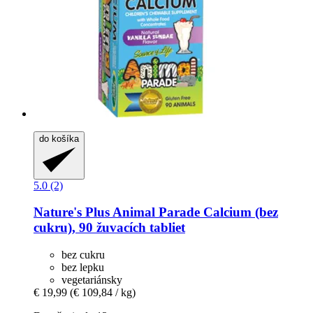
do košíka
5.0 (2)
Nature's Plus
Animal Parade Calcium (bez
cukru), 90 žuvacích tabliet
bez cukru
bez lepku
vegetariánsky
€ 19,99
(€ 109,84 / kg)