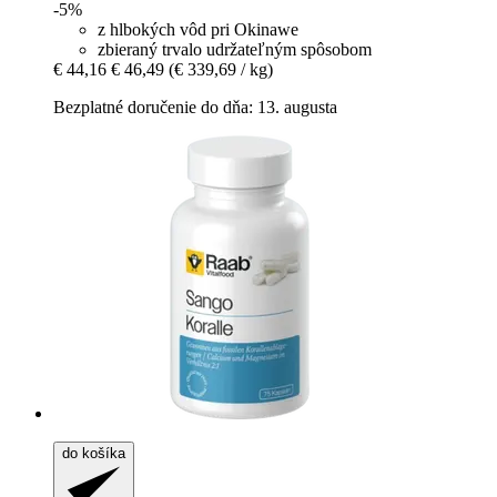
-5%
z hlbokých vôd pri Okinawe
zbieraný trvalo udržateľným spôsobom
€ 44,16
€ 46,49
(€ 339,69 / kg)
Bezplatné doručenie do dňa: 13. augusta
do košíka