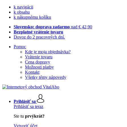
k navigácii
k obsahu
k nákupnému košíku
Slovensko: doprava zadarmo
nad € 42,90
Bezplatné vrátenie tovaru
Dovoz do 2 pracovných dní.
Pomoc
Kde je moja objednávka?
Vrátenie tovaru
Cena dopravy
Možnosti platby
Kontakt
Všetky témy nápovedy
Prihlásiť sa
Prihlásiť sa teraz
Ste tu
prvýkrát?
Vytvoriť účet