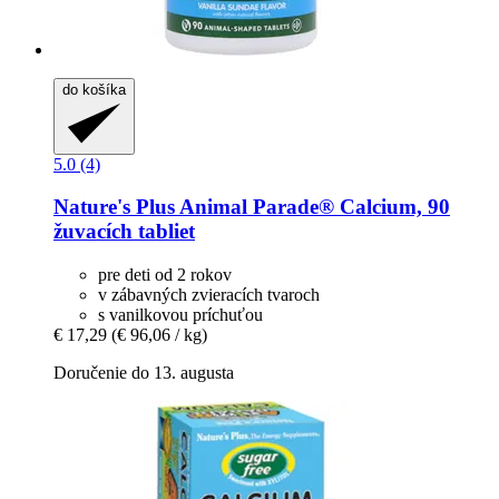
do košíka
5.0 (4)
Nature's Plus
Animal Parade® Calcium, 90
žuvacích tabliet
pre deti od 2 rokov
v zábavných zvieracích tvaroch
s vanilkovou príchuťou
€ 17,29
(€ 96,06 / kg)
Doručenie do 13. augusta