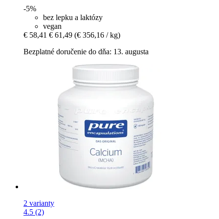
-5%
bez lepku a laktózy
vegan
€ 58,41
€ 61,49
(€ 356,16 / kg)
Bezplatné doručenie do dňa: 13. augusta
2 varianty
4.5 (2)