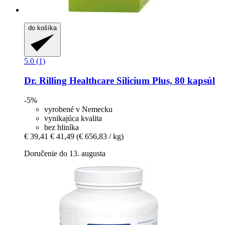
do košíka
5.0 (1)
Dr. Rilling Healthcare
Silicium Plus, 80 kapsúl
-5%
vyrobené v Nemecku
vynikajúca kvalita
bez hliníka
€ 39,41
€ 41,49
(€ 656,83 / kg)
Doručenie do 13. augusta