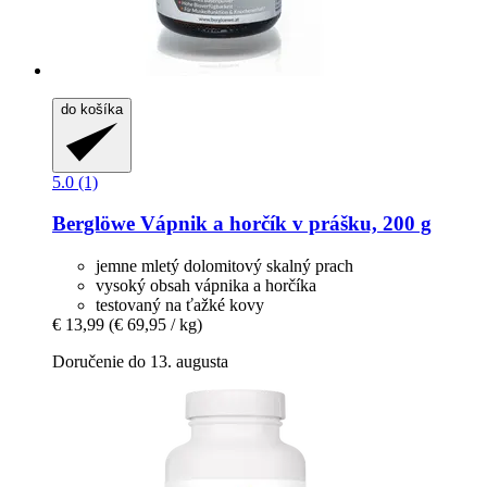
do košíka
5.0 (1)
Berglöwe
Vápnik a horčík v prášku, 200 g
jemne mletý dolomitový skalný prach
vysoký obsah vápnika a horčíka
testovaný na ťažké kovy
€ 13,99
(€ 69,95 / kg)
Doručenie do 13. augusta