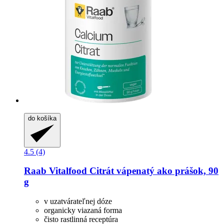
do košíka
4.5 (4)
Raab Vitalfood
Citrát vápenatý ako prášok, 90
g
v uzatvárateľnej dóze
organicky viazaná forma
čisto rastlinná receptúra