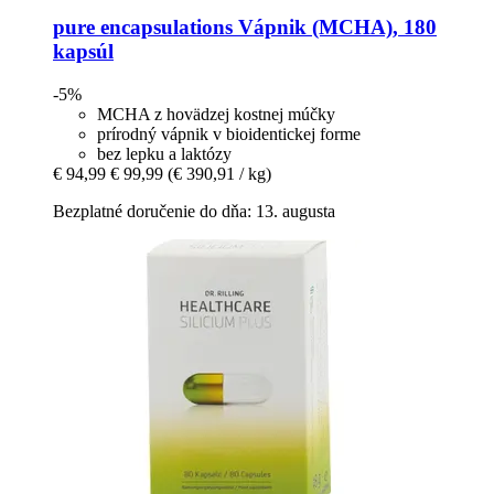
pure encapsulations
Vápnik (MCHA), 180
kapsúl
-5%
MCHA z hovädzej kostnej múčky
prírodný vápnik v bioidentickej forme
bez lepku a laktózy
€ 94,99
€ 99,99
(€ 390,91 / kg)
Bezplatné doručenie do dňa: 13. augusta