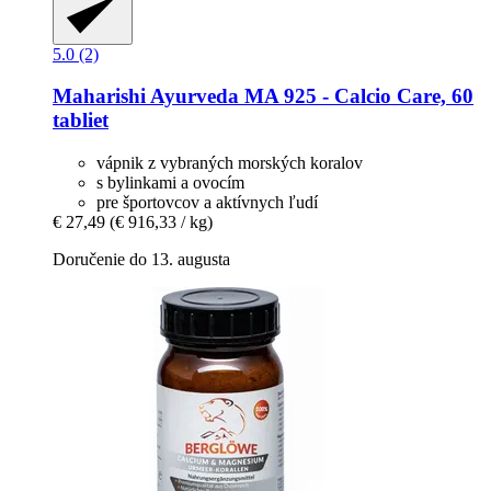
5.0 (2)
Maharishi Ayurveda
MA 925 -​ Calcio Care, 60
tabliet
vápnik z vybraných morských koralov
s bylinkami a ovocím
pre športovcov a aktívnych ľudí
€ 27,49
(€ 916,33 / kg)
Doručenie do 13. augusta