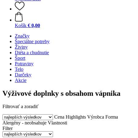
Košík
€ 0,00
Značky
Špeciálne potreby
Živiny
Diéta a chudnutie
Šport
Potraviny
Telo
Darčeky
Akcie
Výživové doplnky s obsahom vápnika
Filtrovať a zoradiť
Cena
Highlights
Výrobca
Forma
Alergény - neobsahuje
Vlastnosti
Filter