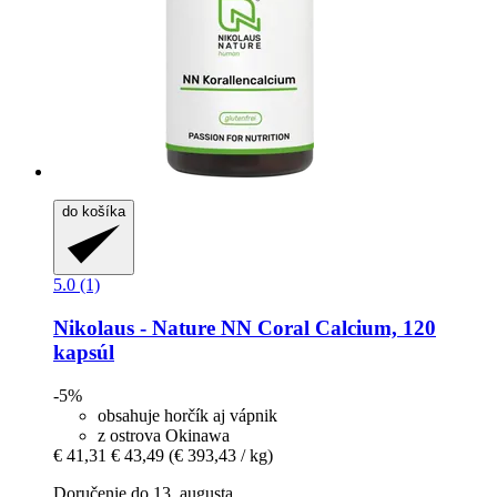
do košíka
5.0 (1)
Nikolaus - Nature
NN Coral Calcium, 120
kapsúl
-5%
obsahuje horčík aj vápnik
z ostrova Okinawa
€ 41,31
€ 43,49
(€ 393,43 / kg)
Doručenie do 13. augusta