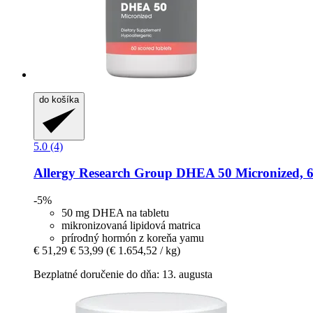
do košíka
5.0 (4)
Allergy Research Group
DHEA 50 Micronized, 60
-5%
50 mg DHEA na tabletu
mikronizovaná lipidová matrica
prírodný hormón z koreňa yamu
€ 51,29
€ 53,99
(€ 1.654,52 / kg)
Bezplatné doručenie do dňa: 13. augusta