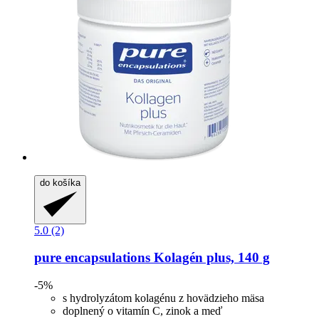
do košíka
5.0 (2)
pure encapsulations
Kolagén plus, 140 g
-5%
s hydrolyzátom kolagénu z hovädzieho mäsa
doplnený o vitamín C, zinok a meď