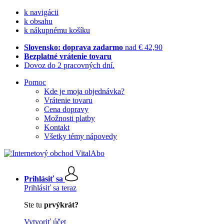
k navigácii
k obsahu
k nákupnému košíku
Slovensko: doprava zadarmo
nad € 42,90
Bezplatné vrátenie tovaru
Dovoz do 2 pracovných dní.
Pomoc
Kde je moja objednávka?
Vrátenie tovaru
Cena dopravy
Možnosti platby
Kontakt
Všetky témy nápovedy
Prihlásiť sa
Prihlásiť sa teraz
Ste tu
prvýkrát?
Vytvoriť účet