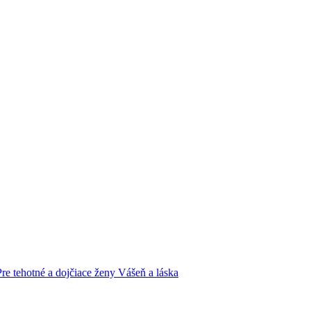
Pre tehotné a dojčiace ženy
Vášeň a láska