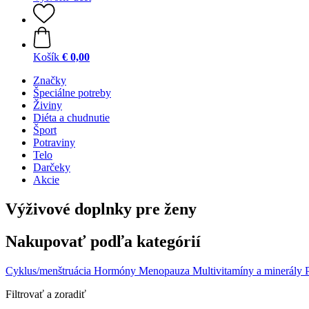
Košík
€ 0,00
Značky
Špeciálne potreby
Živiny
Diéta a chudnutie
Šport
Potraviny
Telo
Darčeky
Akcie
Výživové doplnky pre ženy
Nakupovať podľa kategórií
Cyklus/menštruácia
Hormóny
Menopauza
Multivitamíny a minerály
Filtrovať a zoradiť