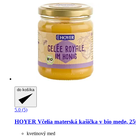
do košíka
5.0 (5)
HOYER
Včelia materská kašička v bio mede, 25
kvetinový med