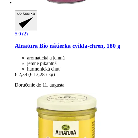
do košíka
5.0 (2)
Alnatura
Bio nátierka cvikla-​chren, 180 g
aromatická a jemná
jemne pikantná
harmonická chuť
€ 2,39
(€ 13,28 / kg)
Doručenie do 11. augusta