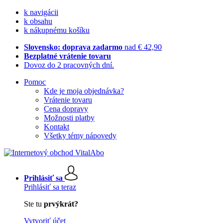
k navigácii
k obsahu
k nákupnému košíku
Slovensko: doprava zadarmo
nad € 42,90
Bezplatné vrátenie tovaru
Dovoz do 2 pracovných dní.
Pomoc
Kde je moja objednávka?
Vrátenie tovaru
Cena dopravy
Možnosti platby
Kontakt
Všetky témy nápovedy
Prihlásiť sa
Prihlásiť sa teraz
Ste tu
prvýkrát?
Vytvoriť účet