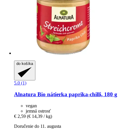
do košíka
5.0 (1)
Alnatura
Bio nátierka paprika-​chilli, 180 g
vegan
jemná ostrosť
€ 2,59
(€ 14,39 / kg)
Doručenie do 11. augusta