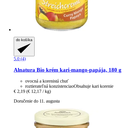
do košíka
5.0 (4)
Alnatura
Bio krém kari-​mango-​papája, 180 g
ovocná a korenistá chuť
roztierateľná konzistenciaoObsahuje kari korenie
€ 2,19
(€ 12,17 / kg)
Doručenie do 11. augusta