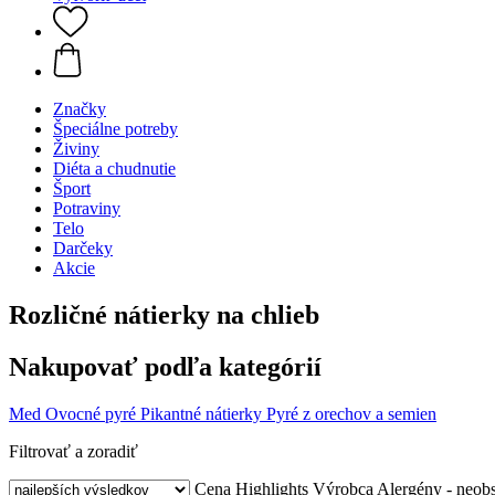
Značky
Špeciálne potreby
Živiny
Diéta a chudnutie
Šport
Potraviny
Telo
Darčeky
Akcie
Rozličné nátierky na chlieb
Nakupovať podľa kategórií
Med
Ovocné pyré
Pikantné nátierky
Pyré z orechov a semien
Filtrovať a zoradiť
Cena
Highlights
Výrobca
Alergény - neob